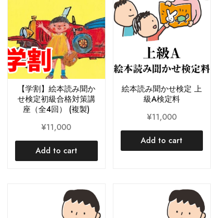
【学割】絵本読み聞か
絵本読み聞かせ検定 上
せ検定初級合格対策講
級A検定料
座（全4回） (複製)
¥
11,000
¥
11,000
Add to cart
Add to cart