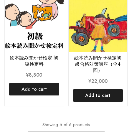
絵本読み聞かせ検定 初
絵本読み聞かせ検定初
級検定料
級合格対策講座（全4
回）
¥
8,800
¥
22,000
Add to cart
Add to cart
Showing
6
of
6
products