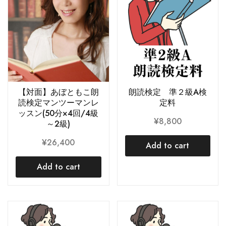
【対面】あぼともこ朗
朗読検定 準２級A検
読検定マンツーマンレ
定料
ッスン(50分×4回/4級
¥
8,800
～2級)
¥
26,400
Add to cart
Add to cart