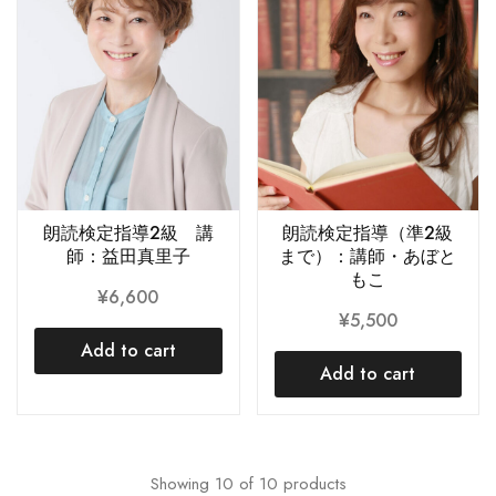
朗読検定指導2級 講
朗読検定指導（準2級
師：益田真里子
まで）：講師・あぼと
もこ
¥
6,600
¥
5,500
Add to cart
Add to cart
Showing
10
of
10
products